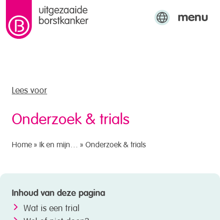
menu
naar de inhoud
Engels
Arabisch
Turks
Lees voor
Onderzoek & trials
Home
»
Ik en mijn…
»
Onderzoek & trials
Inhoud van deze pagina
Wat is een trial