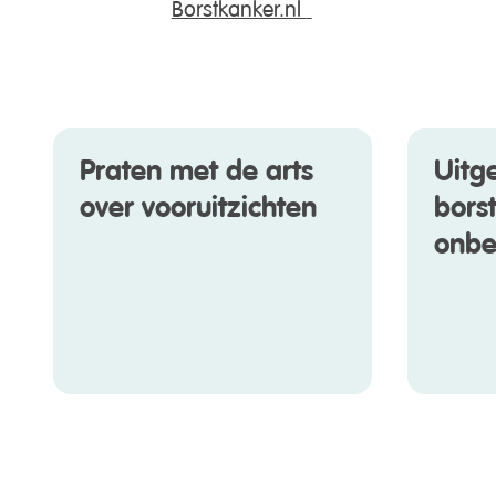
Borstkanker.nl
Praten met de arts
Uitg
over vooruitzichten
bors
onbe