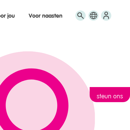
or jou
Voor naasten
Engels
Arabisch
Turks
steun ons