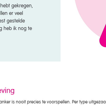
 hebt gekregen,
len er veel
st gestelde
g heb ik nog te
eving
nker is nooit precies te voorspellen. Per type uitgezaa