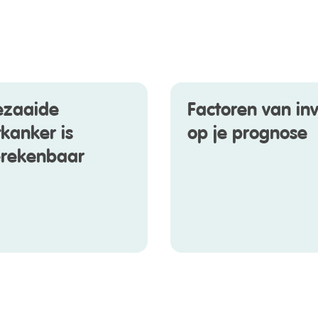
ezaaide
Factoren van in
tkanker is
op je prognose
rekenbaar