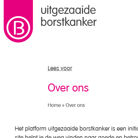
naar de inhoud
Lees voor
Over ons
Home
»
Over ons
Het platform uitgezaaide borstkanker is een init
site helpt je de weg vinden naar goede en betr