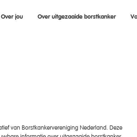
Over jou
Over uitgezaaide borstkanker
Vo
iatief van Borstkankervereniging Nederland. Deze
ouwbare informatie over uitgezaaide borstkanker