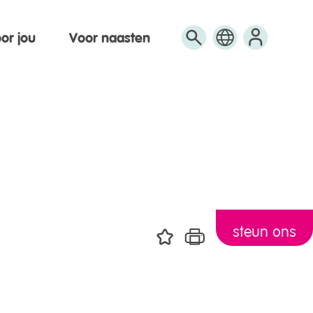
or jou
Voor naasten
Engels
Arabisch
Turks
steun ons