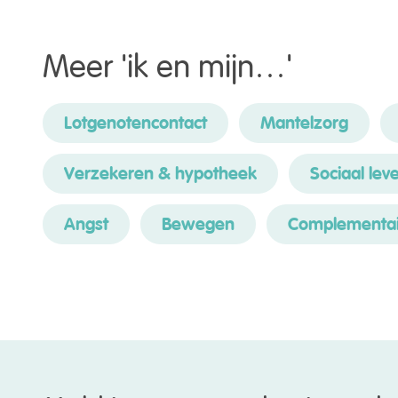
Meer '
ik en mijn…
'
Lotgenoten­contact
Mantelzorg
Verzekeren & hypotheek
Sociaal lev
Angst
Bewegen
Complementai