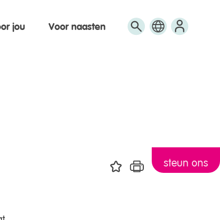
or jou
Voor naasten
Engels
Arabisch
Turks
steun ons
at