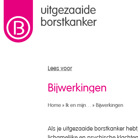
naar de inhoud
Lees voor
Bijwerkingen
Home
»
Ik en mijn…
»
Bijwerkingen
Als je uitgezaaide borstkanker hebt
lichamelijke en psychische klachte