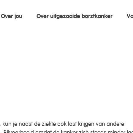
Over jou
Over uitgezaaide borstkanker
Vo
, kun je naast de ziekte ook last krijgen van andere
n. Bijvoorbeeld omdat de kanker zich steeds minder la