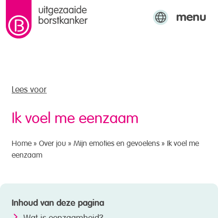
menu
naar de inhoud
Engels
Arabisch
Turks
Lees voor
Ik voel me eenzaam
Home
»
Over jou
»
Mijn emoties en gevoelens
»
Ik voel me
eenzaam
Inhoud van deze pagina
Wat is eenzaamheid?