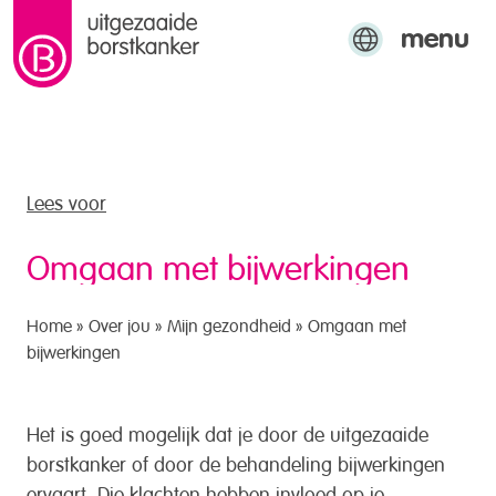
menu
naar de inhoud
Engels
Arabisch
Turks
Lees voor
Omgaan met bijwerkingen
Home
»
Over jou
»
Mijn gezondheid
»
Omgaan met
bijwerkingen
Het is goed mogelijk dat je door de uitgezaaide
borstkanker of door de behandeling bijwerkingen
ervaart. Die klachten hebben invloed op je