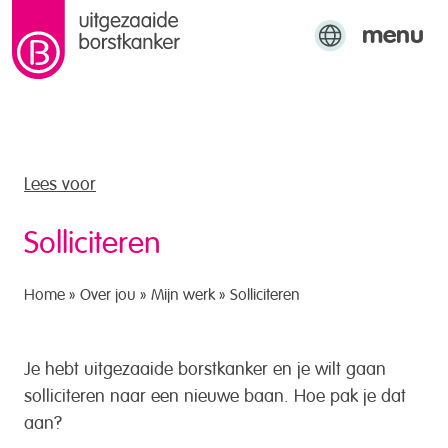
menu
naar de inhoud
Engels
Arabisch
Turks
Lees voor
Solliciteren
Home
»
Over jou
»
Mijn werk
»
Solliciteren
Je hebt uitgezaaide borstkanker en je wilt gaan
solliciteren naar een nieuwe baan. Hoe pak je dat
aan?