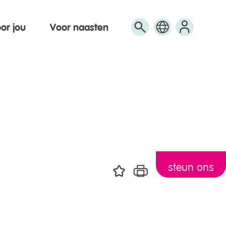
or jou
Voor naasten
Engels
Arabisch
Turks
steun ons