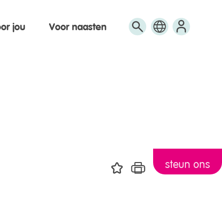
or jou
Voor naasten
Engels
Arabisch
Turks
steun ons