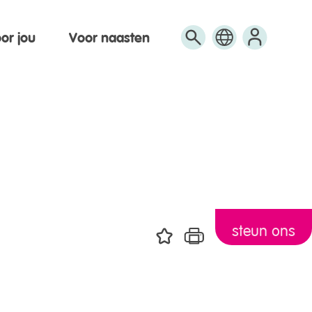
or jou
Voor naasten
Engels
Arabisch
Turks
steun ons