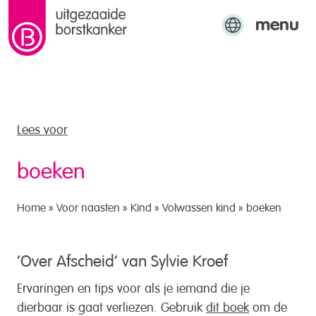
menu
naar de inhoud
Engels
Arabisch
Turks
Lees voor
boeken
Home
»
Voor naasten
»
Kind
»
Volwassen kind
»
boeken
‘Over Afscheid’ van Sylvie Kroef
Ervaringen en tips voor als je iemand die je
dierbaar is gaat verliezen. Gebruik
dit boek
om de