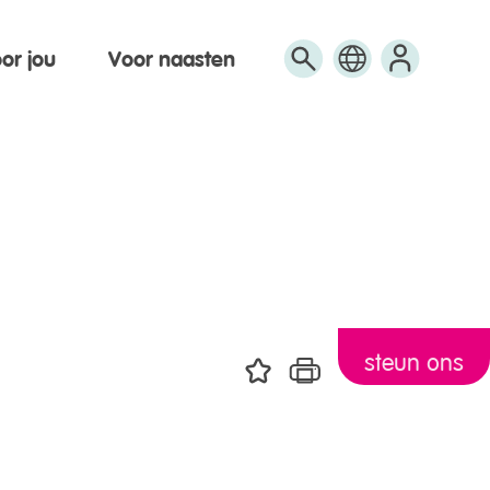
or jou
Voor naasten
Engels
Arabisch
Turks
steun ons