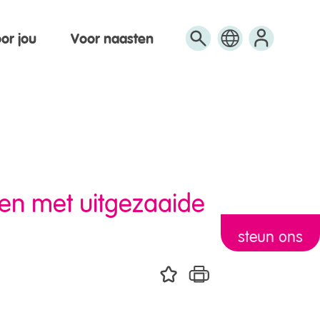
or jou
Voor naasten
Engels
Arabisch
Turks
ten met uitgezaaide
steun ons