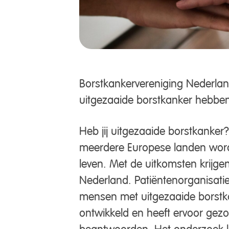
Borstkankervereniging Nederlan
uitgezaaide borstkanker hebben
Heb jij uitgezaaide borstkanke
meerdere Europese landen wordt
leven. Met de uitkomsten krijg
Nederland. Patiëntenorganisatie
mensen met uitgezaaide borstka
ontwikkeld en heeft ervoor gez
beantwoorden. Het onderzoek lo